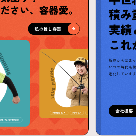
ください、容器愛。
積み
実績
私の推し容器
これ
折箱から始ま
いつの時代も
進化していま
会社概要