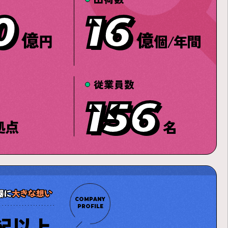
0
16
億
億
円
個/年間
従業員数
156
拠点
名
COMPANY
PROFILE
紀以上