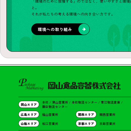
「環境のために我慢する」のではなく、使いやすさと環境
と。
それが私たちの考える環境への向き合い方です。
環境への取り組み
本社 / 津山営業所 / 本社物流センター /
青江物流倉庫 /
岡山エリア
藤田物流センター
広島エリア
福山営業所
関西エリア
関西営業所
山陰エリア
松江営業所
京都エリア
京都営業所