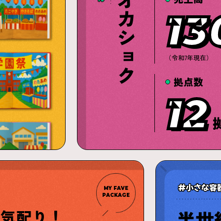
13
（令和7年現在）
拠点数
12
MY FAVE
PACKAGE
半世
の気配り！