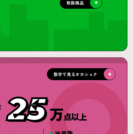
取扱商品
数字で見るオカショク
25
数
万
点以上
出荷数